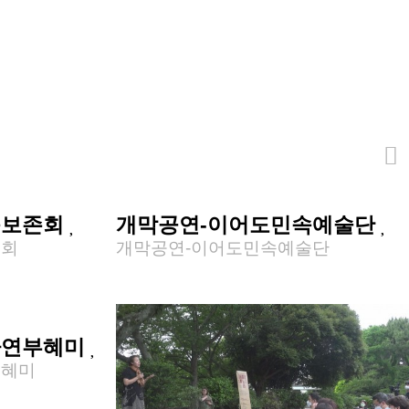
속보존회
개막공연-이어도민속예술단
존회
개막공연-이어도민속예술단
나연부혜미
부혜미