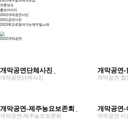
2021제주일노래악보집
언론보도
홍보이미지
2022개막공연사진
2021공연사진
2023학교로찾아가는제주일노래
2022개막공연
개막공연단체사진
개막공연
개막공연단체사진
개막공연-합
개막공연-제주농요보존회
개막공연
개막공연-제주농요보존회
개막공연-이