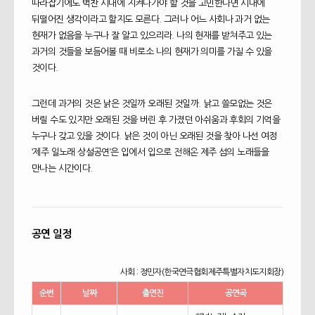
인사말
따라잡기에도 벅찬 시대에 지켜나가야 할 것을 고민한다면 시대에
뒤떨어진 생각이라고 할지도 모른다. 그러나 어느 사회나 과거 없는
현재가 없음을 누구나 잘 알고 있으리라. 나의 현재를 받쳐주고 있는
공지사항
과거의 것들을 보듬어볼 때 비로소 나의 현재가 의미를 가질 수 있을
것이다.
그런데 과거의 것은 낡은 것일까 오래된 것일까. 낡고 쓸모없는 것은
버릴 수도 있지만 오래된 것을 버린 후 가졌던 아쉬움과 후회의 기억을
누구나 갖고 있을 것이다. 낡은 것이 아닌 오래된 것을 찾아 나선 여정
2022제주일노래듣기
‘제주 일노래 상설공연’은 입에서 입으로 전해온 제주 섬의 노래들을
만나는 시간이다.
2021제주일노래듣기
2022제주일노래악보집
공연 일정
2021제주일노래악보집
사회 : 정민자(한국연극협회제주특별자치도지회장)
순번
날짜
출연진
공연곡
언론보도