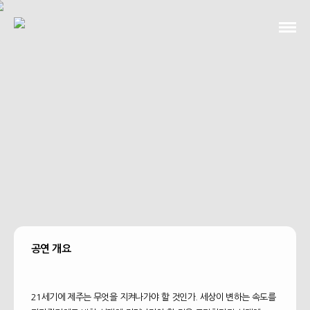
공연소개
공연장
공연단
공연 개요
곡소개
21세기에 제주는 무엇을 지켜나가야 할 것인가. 세상이 변하는 속도를